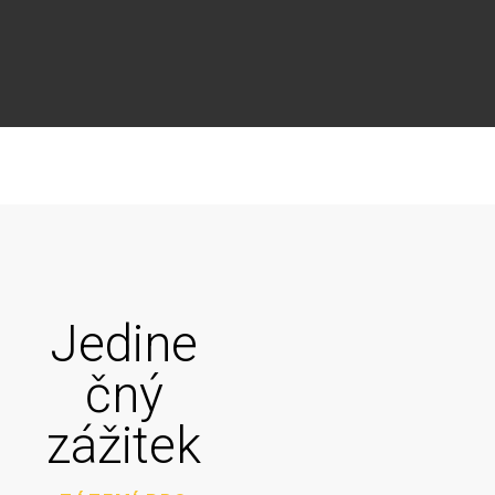
Jedine
čný
zážitek