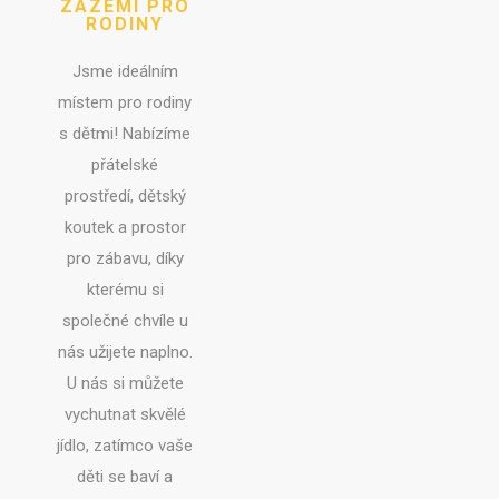
ZÁZEMÍ PRO
RODINY
Jsme ideálním
místem pro rodiny
s dětmi! Nabízíme
přátelské
prostředí, dětský
koutek a prostor
pro zábavu, díky
kterému si
společné chvíle u
nás užijete naplno.
U nás si můžete
vychutnat skvělé
jídlo, zatímco vaše
děti se baví a