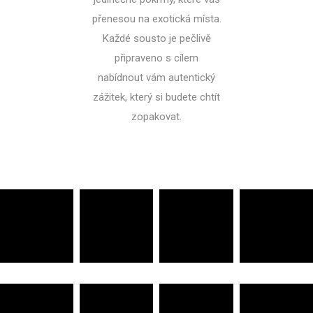
přenesou na exotická místa.
Každé sousto je pečlivě
připraveno s cílem
nabídnout vám autentický
zážitek, který si budete chtít
zopakovat.