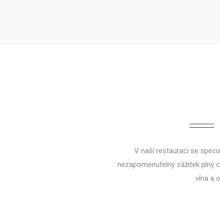
V naší restauraci se speci
nezapomenutelný zážitek plný ch
vína a o