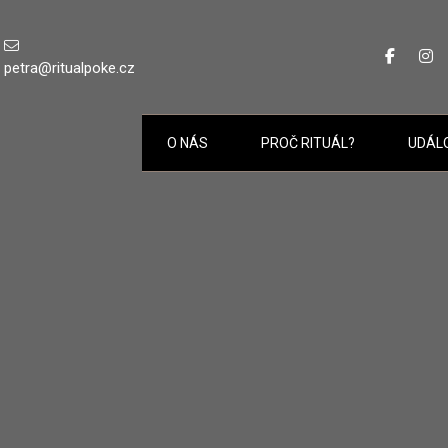
petra@ritualpoke.cz
O NÁS
PROČ RITUÁL?
UDÁL