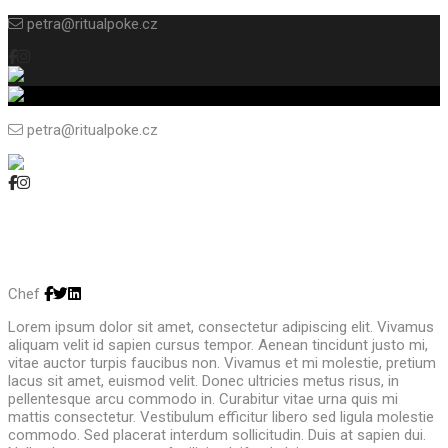
petra@ritualpoke.cz
petra@ritualpoke.cz
Mark Taylor
Chef
Lorem ipsum dolor sit amet, consectetur adipiscing elit. Vivamus
aliquam velit id sapien cursus tempor. Aenean tincidunt justo mi,
vitae auctor turpis faucibus non. Vivamus et mi molestie, pretium
lacus sit amet, euismod velit. Donec ultricies metus risus, in
pellentesque arcu commodo in. Curabitur vitae urna quis mi
mattis consectetur. Vestibulum efficitur libero sed ligula molestie
commodo. Sed placerat interdum sollicitudin. Duis at sapien dui.