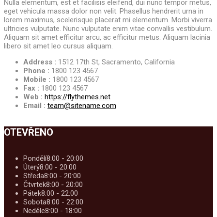
Nulla elementum, est et facilisis eleifend, dui nunc tempor metus,
eget vehicula massa dolor non velit. Phasellus hendrerit urna in
lorem maximus, scelerisque placerat mi elementum. Morbi viverra
ultricies vulputate. Nunc vulputate enim vitae convallis vestibulum.
Aliquam sit amet efficitur arcu, ac efficitur metus. Aliquam lacinia
libero sit amet leo cursus aliquam.
Address :
1512 17th St, Sacramento, California
Phone :
1800 123 4567
Mobile :
1800 123 4567
Fax :
1800 123 4567
Web :
https://flythemes.net
Email :
team@sitename.com
OTEVŘENO
Pondělí
8:00 - 20:00
Úterý
8:00 - 20:00
Středa
8:00 - 20:00
Čtvrtek
8:00 - 20:00
Pátek
8:00 - 22:00
Sobota
8:00 - 22:00
Neděle
8:00 - 18:00