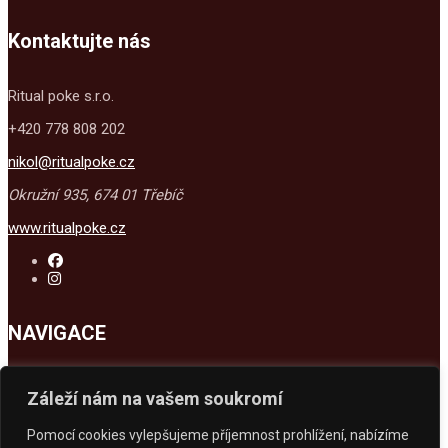
Kontaktujte nás
Ritual poke s.r.o.
+420 778 808 202
nikol@ritualpoke.cz
Okružní 935, 674 01 Třebíč
www.ritualpoke.cz
NAVIGACE
O nás
Záleží nám na vašem soukromí
Proč Rituál?
Události
Pomocí cookies vylepšujeme příjemnost prohlížení, nabízíme
Uzavřená společnost