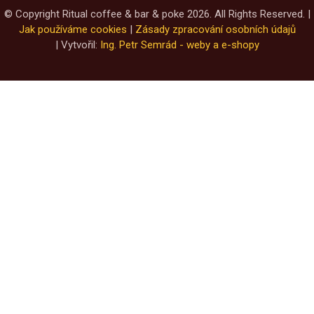
© Copyright Ritual coffee & bar & poke 2026. All Rights Reserved. |
Jak používáme cookies
|
Zásady zpracování osobních údajů
| Vytvořil:
Ing. Petr Semrád - weby a e-shopy