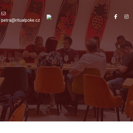
petra@ritualpoke.cz